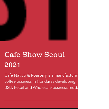
Cafe Show Seoul
2021
Cafe Nativo & Roastery is a manufacturing
coffee business in Honduras developing
B2B, Retail and Wholesale business models