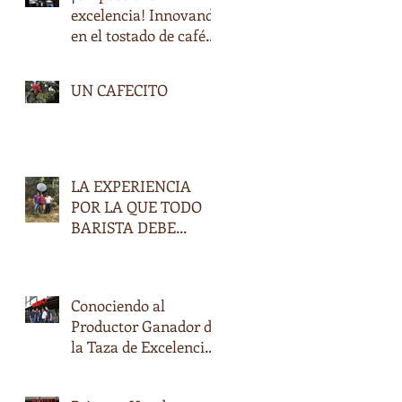
excelencia! Innovando
en el tostado de cafés
especiales en
Honduras
UN CAFECITO
LA EXPERIENCIA
POR LA QUE TODO
BARISTA DEBE
PASAR.
Conociendo al
Productor Ganador de
la Taza de Excelencia
2017, Don Oscar
Daniel Ramírez