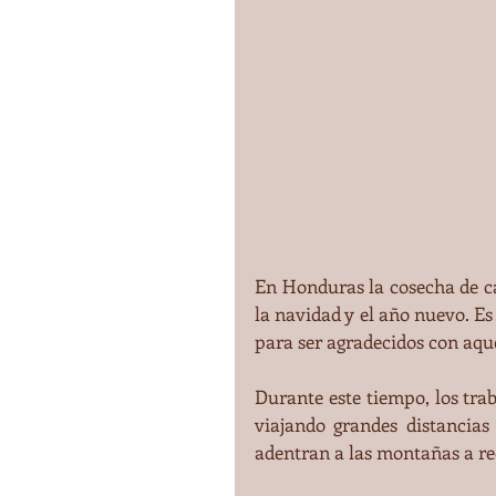
En Honduras la cosecha de ca
la navidad y el año nuevo. Es
para ser agradecidos con aqu
Durante este tiempo, los trab
viajando grandes distancias
adentran a las montañas a rec