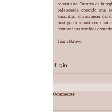
robusto del Caturra de la reg
balanceada creando una ex
encontrar el amanecer del dí
post-gusto robusto con nota
levantar tus sentidos creand
Team Nativo
Comments