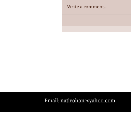
Write a comment...
Email:
nativohon@yahoo.com