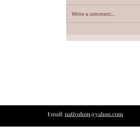
Write a comment...
Email:
nativohon@yahoo.com