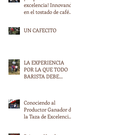
excelencia! Innovando
en el tostado de cafés
especiales en
Honduras
UN CAFECITO
LA EXPERIENCIA
POR LA QUE TODO
BARISTA DEBE
PASAR.
Conociendo al
Productor Ganador de
la Taza de Excelencia
2017, Don Oscar
Daniel Ramírez