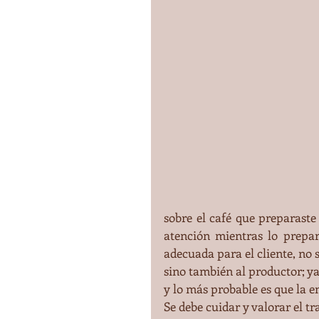
sobre el café que preparaste 
atención mientras lo prepa
adecuada para el cliente, no s
sino también al productor; ya 
y lo más probable es que la e
Se debe cuidar y valorar el t