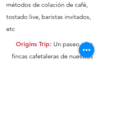
métodos de colación de café,
tostado live, baristas invitados,
etc
Origins Trip:
Un paseo a las
fincas cafetaleras de nuestros
productores. Conoce todo el
proceso de una taza de café,
desde su origen a tu mesa.
Shipping Policies
|
Returns Policies