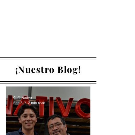
constante para extraer las
características más exquisitas del
grano.
Empacar y servirlos frescos para
ofrecer una taza balanceada y única
con mucho aroma, cuerpo y sabor.
¡Nuestro Blog!
Café Nativo
Feb 8
2 min read