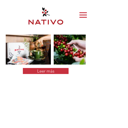
Leer más
Café Nativo Honduras
Somos una pequeña empresa familiar
de tostaduría artesanal y tienda de
café de especialidad situada en
Tegucigalpa, Honduras.