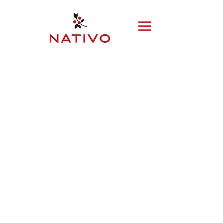
GIFT CARDS NATIVO
Tienda
/
GIFT CARDS NATIVO
Filtrar
Filtros
Borrar todos
Filtros
Borrar todos
Mostrar objeto
Mostrar objeto
GIFT CARD NATIVO
GIFT CARD NATIVO
Compre ahora
GIFT CARD NATIVO
GIFT CARD NATIVO AHORA EN LINEA Y EN LAS TIENDAS
L.0
Buscar productos
Mi cuenta
Seguimiento de pedidos
Favoritos